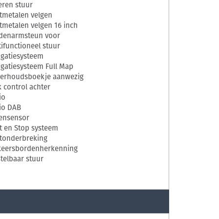
eren stuur
htmetalen velgen
htmetalen velgen 16 inch
denarmsteun voor
ifunctioneel stuur
igatiesysteem
igatiesysteem Full Map
erhoudsboekje aanwezig
 control achter
io
io DAB
ensensor
rt en Stop systeem
rtonderbreking
keersbordenherkenning
telbaar stuur