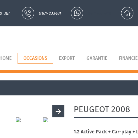
0 uur
0161-233461
06-12444810
HOME
OCCASIONS
EXPORT
GARANTIE
FINANCI
PEUGEOT 2008
1.2 Active Pack + Car-play + 