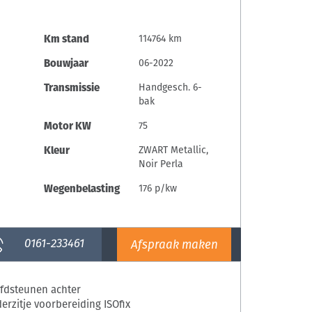
Km stand
114764 km
Bouwjaar
06-2022
Transmissie
Handgesch. 6-
bak
Motor KW
75
Kleur
ZWART Metallic,
Noir Perla
Wegenbelasting
176 p/kw
0161-233461
fdsteunen achter
erzitje voorbereiding ISOfix