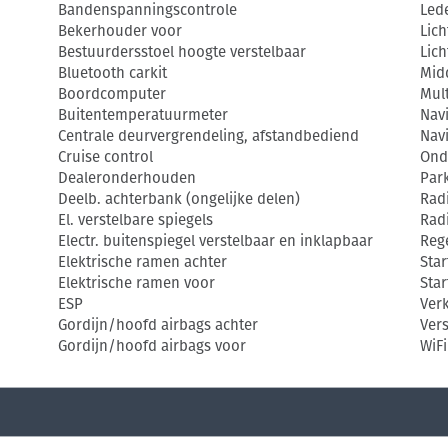
Bandenspanningscontrole
Led
Bekerhouder voor
Lic
Bestuurdersstoel hoogte verstelbaar
Lic
Bluetooth carkit
Mid
Boordcomputer
Mult
Buitentemperatuurmeter
Nav
Centrale deurvergrendeling, afstandbediend
Nav
Cruise control
Ond
Dealeronderhouden
Park
Deelb. achterbank (ongelijke delen)
Rad
El. verstelbare spiegels
Rad
Electr. buitenspiegel verstelbaar en inklapbaar
Reg
Elektrische ramen achter
Sta
Elektrische ramen voor
Sta
ESP
Ver
Gordijn/hoofd airbags achter
Vers
Gordijn/hoofd airbags voor
WiFi